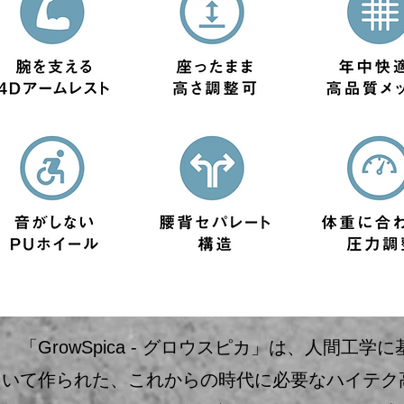
「GrowSpica - グロウスピカ」は、人間工学に
いて作られた、これからの時代に必要なハイテク