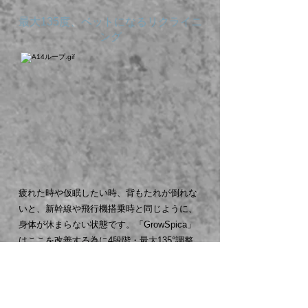
最大135度、ベットになるリクライニ
ング
疲れた時や仮眠したい時、背もたれが倒れな
いと、新幹線や飛行機搭乗時と同じように、
身体が休まらない状態です。「GrowSpica」
はここを改善する為に4段階・最大135°調整
でき、いつでもゆったりくつろげるようにし
ています。オフィスだけではなく、映画鑑賞
や読書などのプライベートな時間でもごゆっ
くりお過ごし下さい。