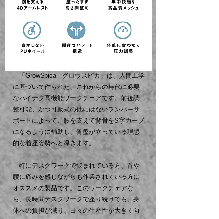
「GrowSpica - グロウスピカ」は、人間工学
に基づいて作られた、これからの時代に必要
なハイテク高機能ワークチェアです。前後調
整可能、かつ可動式の他にはないランバーサ
ポートによって、腰を支えて背骨をS字カーブ
になるように補助し、骨盤が立っている理想
的な着座姿勢へと導きます。
特にデスクワークで悩まれている方、首や
腰に痛みを感じながらも作業されている方に
オススメの製品です。このワークチェアな
ら、長時間デスクワークで座り続けても、身
体への負担が減り、日々の生産性が大きく向