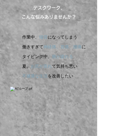
デスクワーク、
こんな悩みありませんか？
作業中、
猫背
になってしまう
働きすぎて
神経痛、首痛、腰痛
に
タイピング中、
腕が疲れる
夏、
お尻が蒸れ
て気持ち悪い
不健康な生活
を改善したい