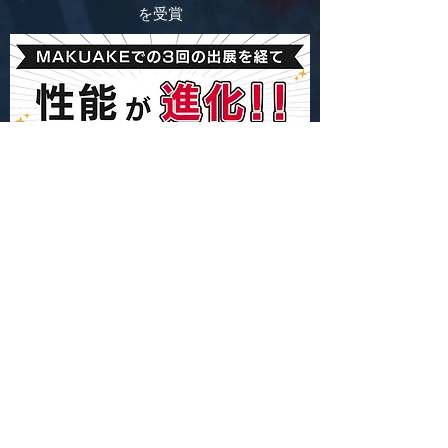
を受賞
煙・一酸化炭素の発生が少ない炎が旋回する
技術が、Makuakeでの3回の出展を経て、技
術成果が国/地方行政から評価され、
2020年
超モノづくり部品大賞奨励賞
、
第18回大分
県ビジネスグランプリ奨励賞
を受賞しまし
た。
皆様の応援と、ご意見のおかげです。ありが
とうございます。