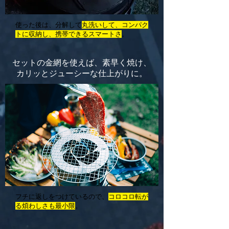
使った後は、分解して
丸洗いして、コンパク
トに収納し、携帯できるスマートさ
。
セットの金網を使えば、素早く焼け、
カリッとジューシーな仕上がりに。
フチに返しをつけているので、
コロコロ転が
る煩わしさも最小限
。