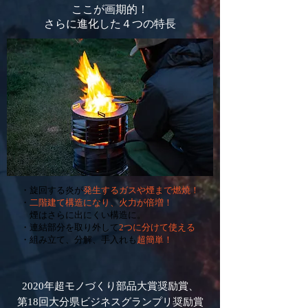
ここが画期的！
さらに進化した４つの特長
・旋回する炎が
発生するガスや煙まで燃焼！
・
二階建て構造になり、火力が倍増！
煙はさらに出にくい構造に。
・連結部分を取り外して
2つに分けて使える
・組み立て、分解、手入れも
超簡単！
2020年超モノづくり部品大賞奨励賞
、
第18回大分県ビジネスグランプリ奨励賞