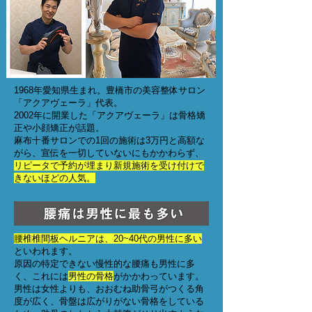
1968年愛知県生まれ。豊橋市の美容整体サロン
「アクアヴェーラ」代表。
2002年に開業した「アクアヴェーラ」は骨格矯
正や小顔矯正が話題。
麻布十番サロンでの1回の施術は3万円と高額な
がら、宣伝を一切していないにもかかわらず、
リピータで予約が埋まり新規施術を受け付けで
きないほどの人気。
腰椎椎間板ヘルニアは、20~40代の男性に多い
といわれます。
原因の特定できない慢性的な腰痛も男性に多
く、これには
男性の骨格
がかかわっています。
男性は女性よりも、おおむね助骨弓がつくる角
度が広く、骨盤は広がりがない骨格をしている