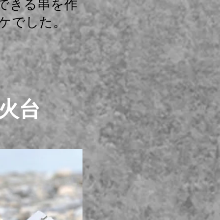
できる串を作
ケでした。
火台