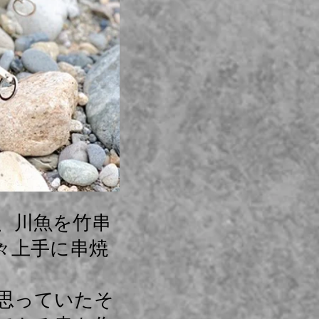
、川魚を竹串
々上手に串焼
思っていたそ