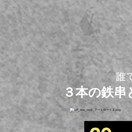
誰
３本の鉄串