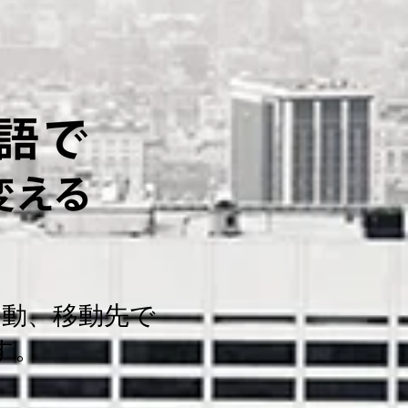
。
移動、移動先で
す。