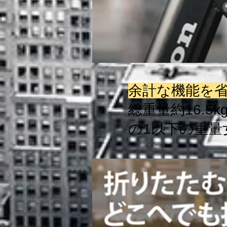
余計な機能を
総重量約16.5
の1以下の重量