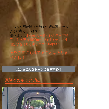
もちろん雨が降った時も快適に過ごせる
ように考えています！
縫い目には
水の侵入を防ぐシムテープ加
工！耐水圧は1000mmを確保！テント生
地は水をはじくポリエステル素材！
突然の雨にも慌てることはありま
せんね！
家族でのキャンプに！