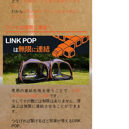
とで
どの面からでも車と連結ができま
す！
だから
設営の時にテントの向きを気にし
なくても大丈夫！
テントは無限に連結！
専用の連結生地を使うことで、
LINK
POP同士の連結も可能
です。
そしてその数には制限はありません。理
論上は無限に連結させることができま
す。
つなげれば繋げるほど部屋が増えるLINK
POP。