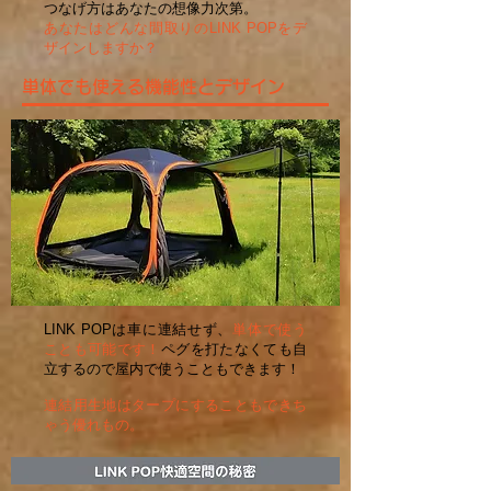
つなげ方はあなたの想像力次第。
あなたはどんな間取りのLINK POPをデ
ザインしますか？
単体でも使える機能性とデザイン
LINK POPは車に連結せず、
単体で使う
ことも可能です！
ペグを打たなくても自
立するので屋内で使うこともできます！
連結用生地はタープにすることもできち
ゃう優れもの。