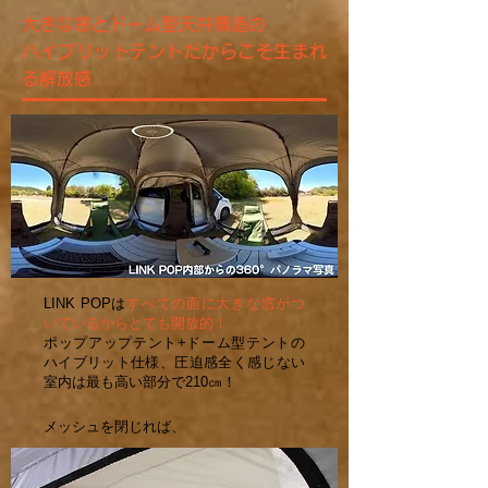
大きな窓とドーム型天井構造の
ハイブリットテントだからこそ生まれ
る解放感
LINK POPは
すべての面に大きな窓がつ
いているからとても開放的！
ポップアップテント+ドーム型テントの
ハイブリット仕様、圧迫感全く感じない
室内は最も高い部分で210㎝！
メッシュを閉じれば、