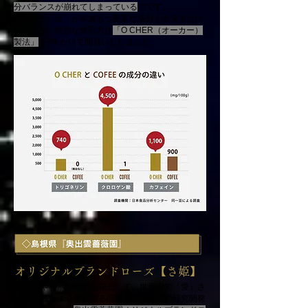
分バランスが崩れてしまっている
のです。
コーヒー「豆」が本来もつ豊富な成分を出来るだけ
失われない特別な焙煎方法
「
O CHER（オーカー）
製法」
を7年かけて開発いたしました。
オリジナルブランドローズ【さ姫】
記念日や特別な時のお花として、世界中で『愛』さ
れる薔薇を１０年に亘る品種、栽培技術の研究開発