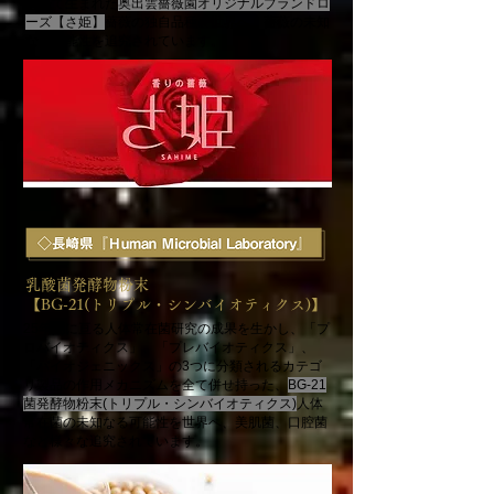
を経て生まれた
奥出雲薔薇園オリジナルブランドロ
ーズ【さ姫】
薔薇の独自品種を世界へ、薔薇の未知
なる可能性を追究されています。
乳酸菌発酵物粉末
【BG-21(トリプル・シンバイオティクス)】
25年間に亘る人体常在菌研究の成果を生かし、「プ
ロバイオティクス」、「プレバイオティクス」、
「バイオジェニックス」の3つに分類されるカテゴ
リ製品の作用メカニズムを全て併せ持った、
BG-21
菌発酵物粉末(トリプル・シンバイオティクス)
人体
常在菌の未知なる可能性を世界へ、美肌菌、口腔菌
など様々な追究されています。