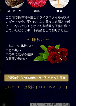
ご自宅で長時間を過ごすライフスタイルがスタ
ンダードな今、変化の少ない日々に退屈さを感
じていないでしょうか？お家時間を優雅に過ご
していただくサポート商品として創りました。
～ 味わい ～
これまでに体験した
ことの無い
口の中に広がる濃厚
な薔薇の味わい
白いコーヒー豆飲料【O CHER/オーカー】
私たちが普段口にしているコーヒーは、香りや特有
の苦味を味わうために、焙煎の過程でコーヒー豆を
焦がします。
実は、そのことで、
コーヒー「豆」の持つ天然の成