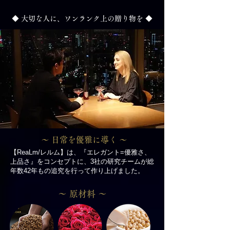
◆ 大切な人に、ワンランク上の贈り物を ◆
～ 日常を優雅に導く ～
【ReaLm/レルム】は、『エレガント=優雅さ、
上品さ』をコンセプトに、3社の研究チームが総
年数42年もの追究を行って作り上げました。
～ 原材料 ～