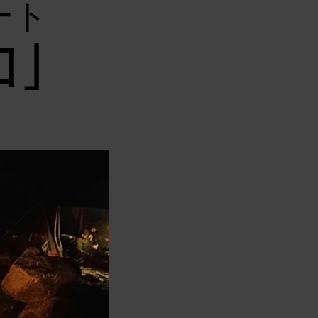
ート
ロ」