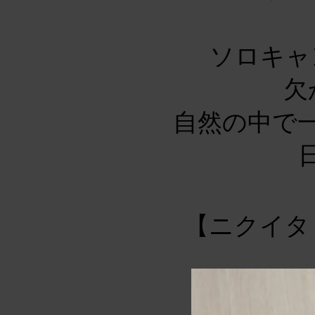
ソロキャ
欠
自然の中で
【ニクイタ