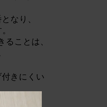
番となり、
す。
きることは、
。
げ付きにくい