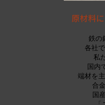
原材料に
鉄の
各社
私
国内
端材を
合
国
「