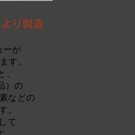
により製造
カーが
ます。
と、
品）の
素などの
す。
して
す。