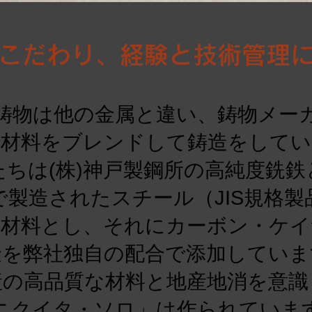
こだわり、経験と技術管理
鋳物は他の金属と違い、鋳物メー
で材料をブレンドして鋳造をしてい
たちは(株)神戸製鋼所の高純度銑鉄
で製造されたスチール（JIS規格製
主材料とし、それにカーボン・ケイ
金を弊社独自の配合で添加していま
産の高品質な材料と地産地消を意識
ニクイタ・ソロ」は作られていま