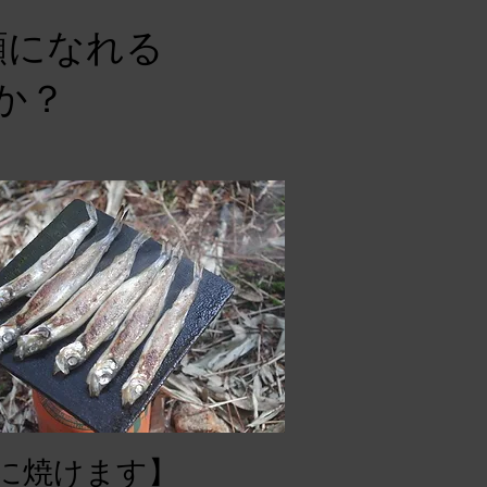
顔になれる
か？
に焼けます】