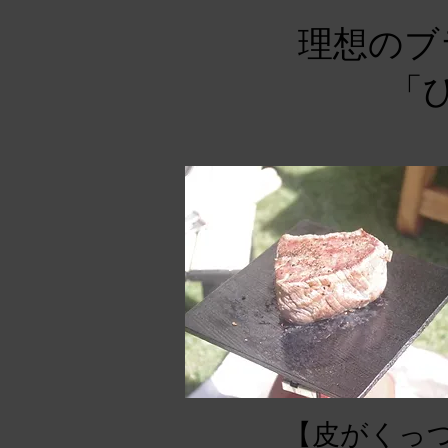
理想のブ
「
【皮がくっ