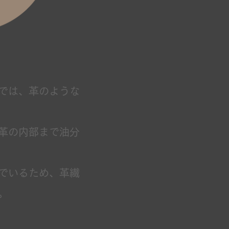
では、
革のような
革の内部まで油分
でいるため、
革繊
。