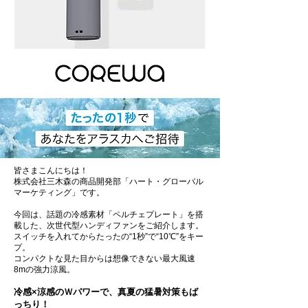
皆さまこんにちは！
株式会社三木森の商品開発部「ハート・グローバル
マーケティング」です。
今回は、話題の冷感素材「ペルチェプレート」を搭
載した、次世代型ハンディファンをご紹介します。
スイッチを入れてからたったの“1秒”で“10℃”をキー
プ。
コンパクトな見た目からは想像できない最大風速
8mの強力涼風。
冷感×涼感のＷパワーで、真夏の猛暑対策もば
っちり！