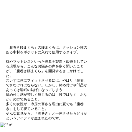
「腹巻き腰まくら」の腰まくらは、クッション性の
ある中材をポケットに入れて使用するタイプ。
枕やマットレスといった寝具を製造・販売をしてい
る現場から、こんなお悩みの声を多く聞いたこと
が、「腹巻き腰まくら」を開発するきっかけでし
た。
ズレずに体にフィットさせるには、やはり「装着」
できなければならない。しかし、締め付けや凹凸が
あっては睡眠の妨げになってしまう...
締め付け感が苦しく感じるのは、腰ではなく「おな
か」の方であること。
多くの女性が、冷房の寒さを理由に夏でも「腹巻
き」をして寝ていること。
そんな意見から、「腹巻き」と一体させたらどうか
というアイデアが生まれたのです。