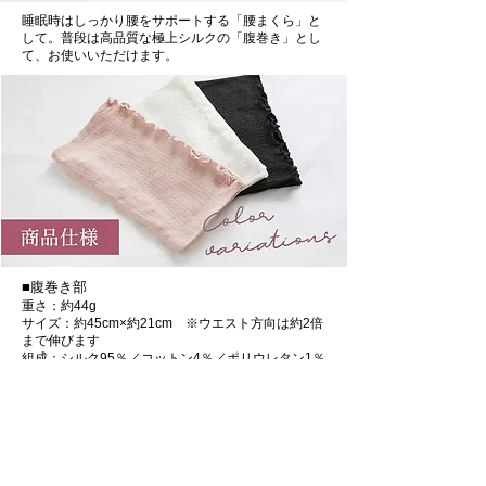
睡眠時はしっかり腰をサポートする「腰まくら」と
して。普段は高品質な極上シルクの「腹巻き」とし
て、お使いいただけます。
■腹巻き部
重さ：約44g
サイズ：約45cm×約21cm ※ウエスト方向は約2倍
まで伸びます
組成：シルク95％／コットン4％／ポリウレタン1％