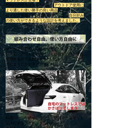
睡眠時の快適性はもちろん、
アウトドア使用に
より適した使い勝手の良い商品
にするべく、
様々なご使用シーンに合わせて、より
自分好み
の使い方ができるような設計を考えました。
せっかくの心地よい眠りをサポートするマット
レスも、アウトドアシーンでは睡眠の時だけに
使用するのであればもったいないし、かさばっ
てしまうことがネックでした。
利用シーンを増やして、より活躍できるマット
レスにすることができないか、