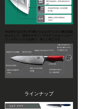
Pacific67は日本の67層からなるダマスカス鋼を鏡面
仕上げして、西洋のデザインでカラフルなパッカー
ウッドのハンドルを持つ、美しい包丁です。
ラインナップ