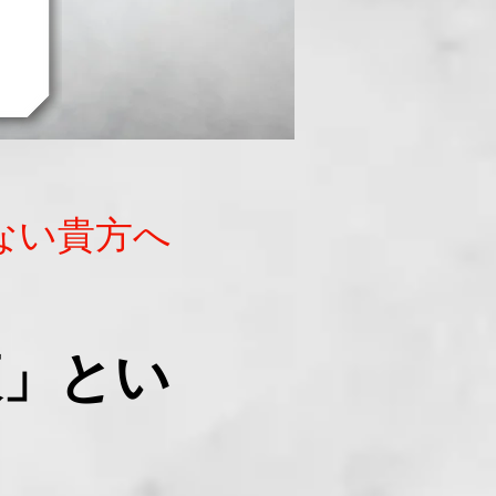
ない貴方へ
液」とい