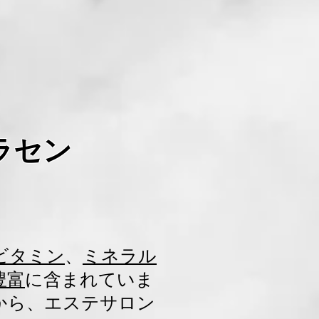
ラセン
ビタミン
、
ミネラル
豊富
に含まれていま
から、エステサロン