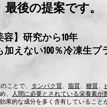
最後の提案です。
美容】研究から10年
も加えない100％冷凍生プ
盤のことで、
タンパク質
、
脂質
、
糖質
、
め、
人間に必要とされている栄養素が
に効果的な成分を多く含有していること