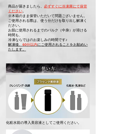
商品が届きましたら、
必ずすぐに冷凍庫にて保管
ください
。
※木箱のまま保管いただいて問題ございません。
ご使用される際は、使う分だけを取り出し解凍く
ださい。
お肌に使用されるまでのバルク（中身）が溶ける
時間も、
冷凍ならではのお楽しみの時間です♪
解凍後、
60分以内
にご使用されることをお勧めい
たします。
化粧水前の導入美容液としてご使用ください。