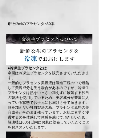
1回分2mlのプラセンタ×30本
●冷凍生プラセンタとは
今回は冷凍生プラセンタを販売させていただきま
す。
一般的なプラセンタ美容液は製造工程の中で過熱
して美容成分を失う場合があるのですが、冷凍生
プラセンタは熱をいっさい加えずに殺菌する独自
の製法を使用しているため、美容成分が豊富に入
っている状態でお手元にお届けさせて頂きます。
熱を加えない独自製法の為、プラセンタ原料の美
容成分がそのまま残っています。お肌に素早く浸
透するのを体感して体感を感じて頂きたいため、
解凍後は60分以内にお肌に塗布していただくこと
をおススメいたします。