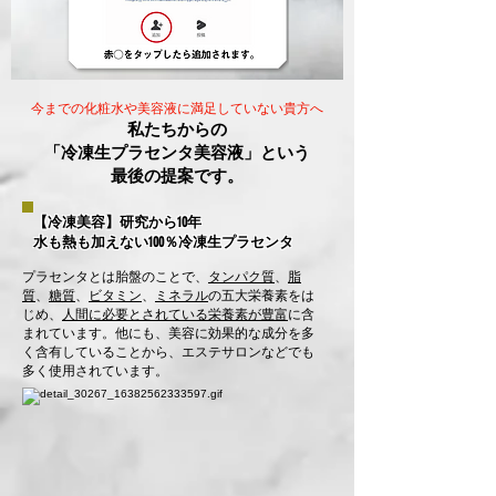
今までの化粧水や美容液に満足していない貴方へ
私たちからの
「冷凍生プラセンタ美容液」という
最後の提案です。
【冷凍美容】研究から10年
水も熱も加えない100％冷凍生プラセンタ
プラセンタとは胎盤のことで、
タンパク質
、
脂
質
、
糖質
、
ビタミン
、
ミネラル
の五大栄養素をは
じめ、
人間に必要とされている栄養素が豊富
に含
まれています。他にも、美容に効果的な成分を多
く含有していることから、エステサロンなどでも
多く使用されています。