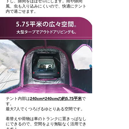
トし、隙間をほぼゼロにします。雨や隙間
風、虫も入り込みにくいので、快適にテント
内で過ごせます。
テント内部は
240cm×240cmの約5.75平米
で
す。
最大7人でくつろげるゆとりある空間です。
着替えや荷物は車のトランクに置きっぱなし
にできるので、空間をより無駄なく活用でき