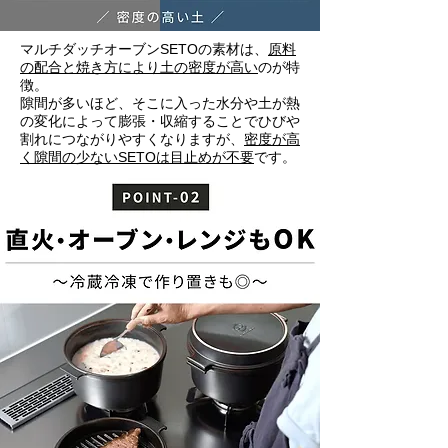
マルチダッチオーブンSETOの素材は、
原料
の配合と焼き方により土の密度が高い
のが特
徴。
隙間が多いほど、そこに入った水分や土が熱
の変化によって膨張・収縮することでひびや
割れにつながりやすくなりますが、
密度が高
く隙間の少ないSETOは目止めが不要
です。