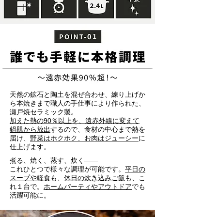
天然の鉱石と陶土を混ぜ合わせ、練り上げか
ら本焼きまで職人の手仕事により作られた、
瀬戸焼セラミック製。
加えた熱の90％以上を、遠赤外線に変えて
鍋肌から放出
するので、食材の中心まで熱を
届け、
野菜はホクホク、お肉はジューシー
に
仕上げます。
煮る、焼く、蒸す、炊く――
これひとつで様々な調理が可能です。
平日の
スープや軽食
も、
休日の炊き込みご飯
も、こ
れ１台で。
ホームパーティやアウトドア
でも
活躍可能に。