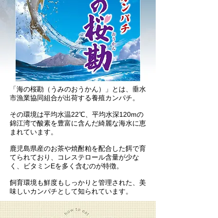
「海の桜勘（うみのおうかん）」とは、垂水
市漁業協同組合が出荷する養殖カンパチ。
その環境は平均水温22℃、平均水深120mの
錦江湾で酸素を豊富に含んだ綺麗な海水に恵
まれています。
鹿児島県産のお茶や焼酎粕を配合した餌で育
てられており、コレステロール含量が少な
く、ビタミンEを多く含むのが特徴。
飼育環境も鮮度もしっかりと管理された、美
味しいカンパチとして知られています。